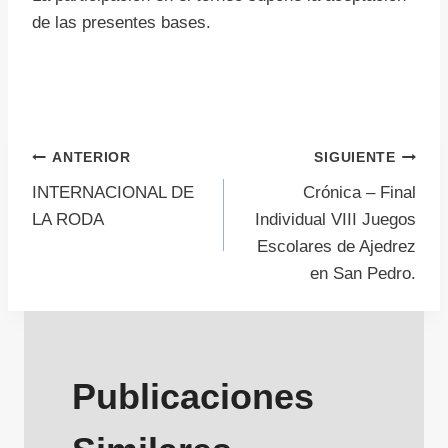
de las presentes bases.
Navegación
ANTERIOR
SIGUIENTE
INTERNACIONAL DE
Crónica – Final
de
LA RODA
Individual VIII Juegos
Escolares de Ajedrez
entradas
en San Pedro.
Publicaciones