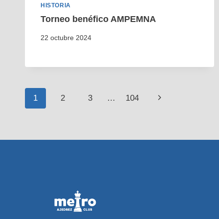
HISTORIA
Torneo benéfico AMPEMNA
22 octubre 2024
Navegación
Siguiente
1
2
3
…
104
página
de
página