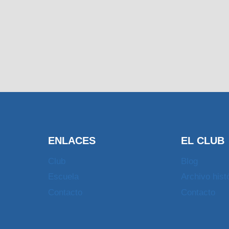
ENLACES
EL CLUB
Club
Blog
Escuela
Archivo hist
Contacto
Contacto