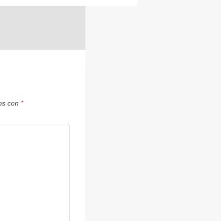
dos con
*