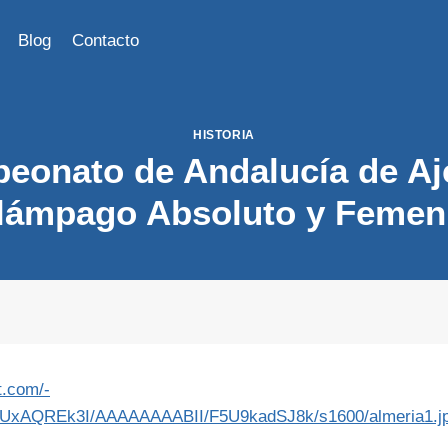
Blog
Contacto
HISTORIA
eonato de Andalucía de Aj
lámpago Absoluto y Femen
t.com/-
xAQREk3I/AAAAAAAABII/F5U9kadSJ8k/s1600/almeria1.j