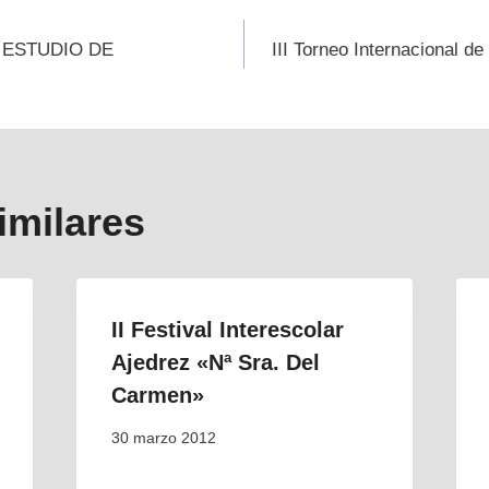
ión
 ESTUDIO DE
III Torneo Internacional d
s
imilares
II Festival Interescolar
Ajedrez «Nª Sra. Del
Carmen»
30 marzo 2012