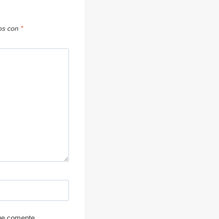
dos con
*
ue comente.