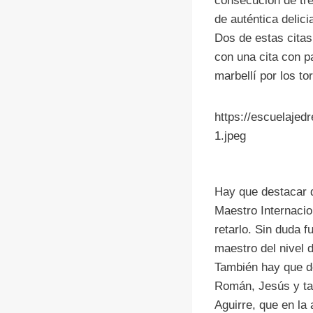
consecución de tr
de auténtica delici
Dos de estas citas 
con una cita con p
marbellí por los to
https://escuelajed
1.jpeg
Hay que destacar q
Maestro Internacio
retarlo. Sin duda 
maestro del nivel 
También hay que des
Román, Jesús y tam
Aguirre, que en la 