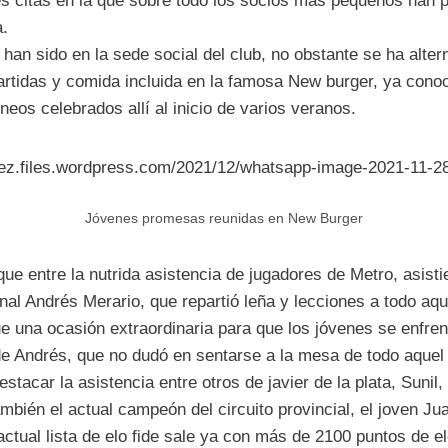
es citas en la que sobre todo los socios más pequeños han 
a.
han sido en la sede social del club, no obstante se ha alter
artidas y comida incluida en la famosa New burger, ya conoc
rneos celebrados allí al inicio de varios veranos.
rez.files.wordpress.com/2021/12/whatsapp-image-2021-11-28
Jóvenes promesas reunidas en New Burger
ue entre la nutrida asistencia de jugadores de Metro, asistie
nal Andrés Merario, que repartió leña y lecciones a todo aqu
fue una ocasión extraordinaria para que los jóvenes se enfre
de Andrés, que no dudó en sentarse a la mesa de todo aquel
tacar la asistencia entre otros de javier de la plata, Sunil,
bién el actual campeón del circuito provincial, el joven J
actual lista de elo fide sale ya con más de 2100 puntos de e