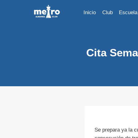
Saltar
al
Inicio
Club
Escuela
contenido
Cita Seman
Se prepara ya la c