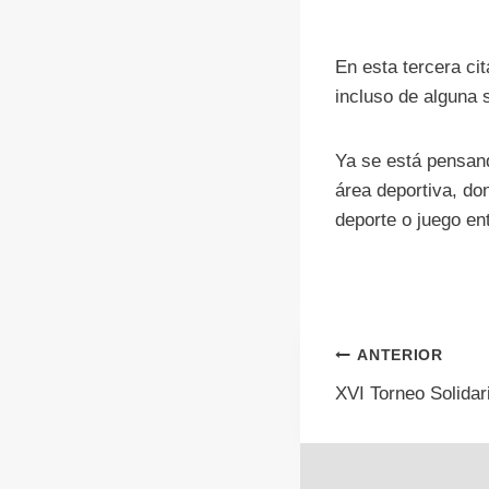
En esta tercera ci
incluso de alguna s
Ya se está pensand
área deportiva, do
deporte o juego en
Navegac
ANTERIOR
XVI Torneo Solidar
de
entrada