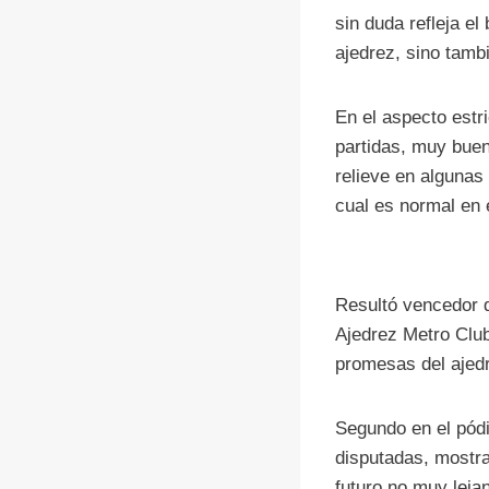
sin duda refleja el
ajedrez, sino tamb
En el aspecto estr
partidas, muy buen
relieve en algunas
cual es normal en 
Resultó vencedor d
Ajedrez Metro Club
promesas del ajedr
Segundo en el pódi
disputadas, mostr
futuro no muy leja