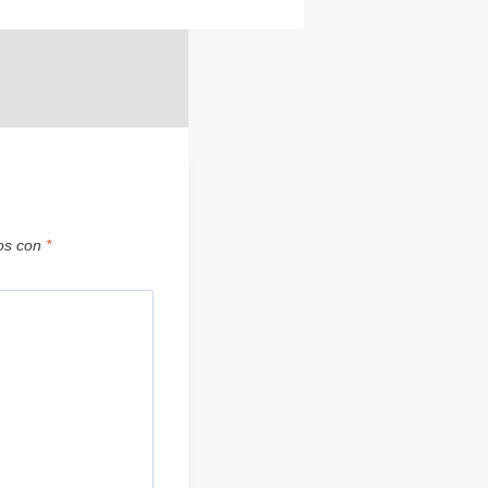
dos con
*