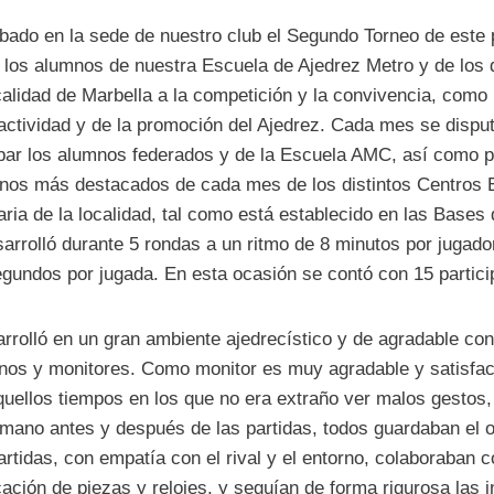
bado en la sede de nuestro club el Segundo Torneo de este 
 los alumnos de nuestra Escuela de Ajedrez Metro y de los 
calidad de Marbella a la competición y la convivencia, com
 actividad y de la promoción del Ajedrez. Cada mes se disput
par los alumnos federados y de la Escuela AMC, así como p
mnos más destacados de cada mes de los distintos Centros 
ria de la localidad, tal como está establecido en las Bases 
arrolló durante 5 rondas a un ritmo de 8 minutos por jugad
gundos por jugada. En esta ocasión se contó con 15 partici
rolló en un gran ambiente ajedrecístico y de agradable con
nos y monitores. Como monitor es muy agradable y satisfac
uellos tiempos en los que no era extraño ver malos gestos,
mano antes y después de las partidas, todos guardaban el o
artidas, con empatía con el rival y el entorno, colaboraban 
cación de piezas y relojes, y seguían de forma rigurosa las 