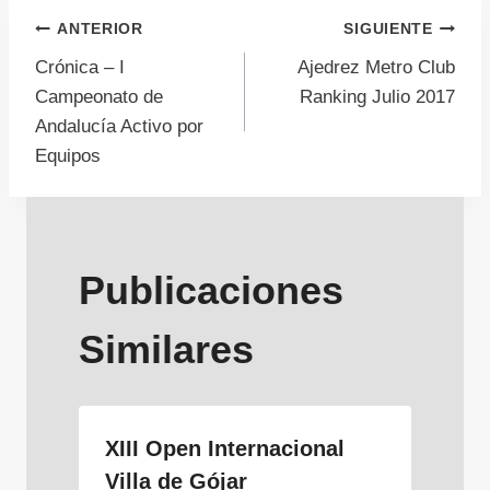
Navegación
ANTERIOR
SIGUIENTE
Crónica – I
Ajedrez Metro Club
de
Campeonato de
Ranking Julio 2017
Andalucía Activo por
entradas
Equipos
Publicaciones
Similares
XIII Open Internacional
Villa de Gójar