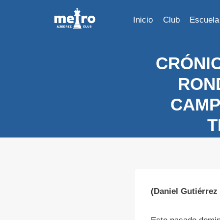
Saltar
al
Inicio
Club
Escuela
contenido
CRÓNIC
ROND
CAMP
T
(Daniel Gutiérrez