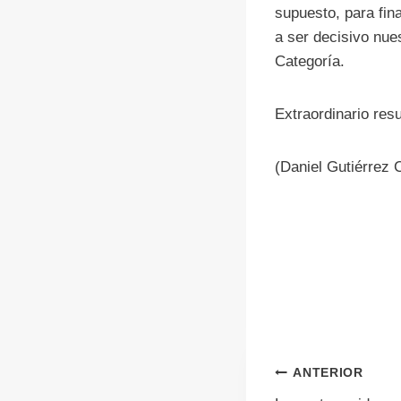
supuesto, para fina
a ser decisivo nue
Categoría.
Extraordinario res
(Daniel Gutiérrez 
Navegac
ANTERIOR