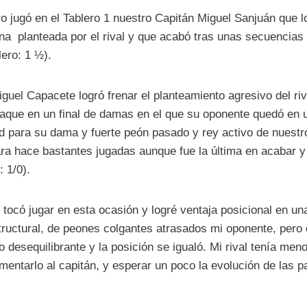
o jugó en el Tablero 1 nuestro Capitán Miguel Sanjuán que 
ana planteada por el rival y que acabó tras unas secuencias 
lero: 1 ½).
iguel Capacete logró frenar el planteamiento agresivo del ri
taque en un final de damas en el que su oponente quedó en 
ad para su dama y fuerte peón pasado y rey activo de nuestr
ara hace bastantes jugadas aunque fue la última en acabar y 
: 1/0).
e tocó jugar en esta ocasión y logré ventaja posicional en un
ructural, de peones colgantes atrasados mi oponente, pero en
 desequilibrante y la posición se igualó. Mi rival tenía men
mentarlo al capitán, y esperar un poco la evolución de las p