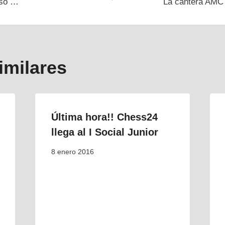
aso …
La cantera AMC 
s
imilares
Última hora!! Chess24
llega al I Social Junior
8 enero 2016