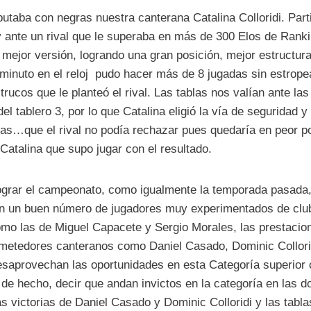
butaba con negras nuestra canterana Catalina Colloridi. Parti
 ante un rival que le superaba en más de 300 Elos de Ranki
u mejor versión, logrando una gran posición, mejor estructur
 minuto en el reloj pudo hacer más de 8 jugadas sin estropea
trucos que le planteó el rival. Las tablas nos valían ante la
 del tablero 3, por lo que Catalina eligió la vía de seguridad 
das…que el rival no podía rechazar pues quedaría en peor po
 Catalina que supo jugar con el resultado.
lograr el campeonato, como igualmente la temporada pasada,
con un buen número de jugadores muy experimentados de clu
mo las de Miguel Capacete y Sergio Morales, las prestacio
metedores canteranos como Daniel Casado, Dominic Collorid
desaprovechan las oportunidades en esta Categoría superior
, de hecho, decir que andan invictos en la categoría en las d
s victorias de Daniel Casado y Dominic Colloridi y las tabla