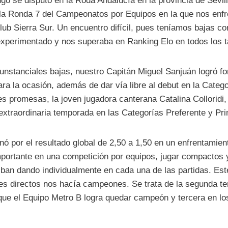
o se disputó en la Roda Andalucía en la provincia de Sevill
 la Ronda 7 del Campeonatos por Equipos en la que nos enf
Club Sierra Sur. Un encuentro difícil, pues teníamos bajas co
xperimentado y nos superaba en Ranking Elo en todos los t
cunstanciales bajas, nuestro Capitán Miguel Sanjuán logró f
ra la ocasión, además de dar vía libre al debut en la Categ
s promesas, la joven jugadora canterana Catalina Colloridi,
extraordinaria temporada en las Categorías Preferente y Pri
nó por el resultado global de 2,50 a 1,50 en un enfrentamien
portante en una competición por equipos, jugar compactos y
iban dando individualmente en cada una de las partidas. Est
les directos nos hacía campeones. Se trata de la segunda 
que el Equipo Metro B logra quedar campeón y tercera en lo