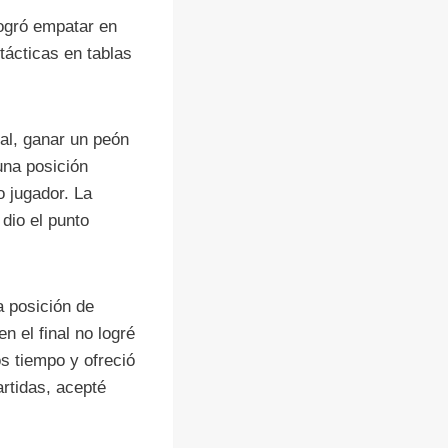
logró empatar en
tácticas en tablas
val, ganar un peón
una posición
o jugador. La
dio el punto
a posición de
 el final no logré
os tiempo y ofreció
artidas, acepté