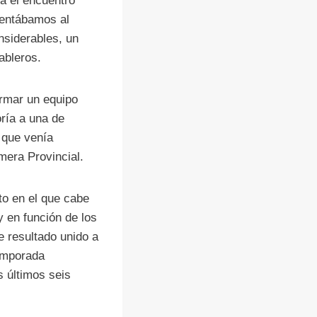
a el encuentro
rentábamos al
nsiderables, un
ableros.
ormar un equipo
oría a una de
 que venía
mera Provincial.
to en el que cabe
 en función de los
e resultado unido a
temporada
s últimos seis