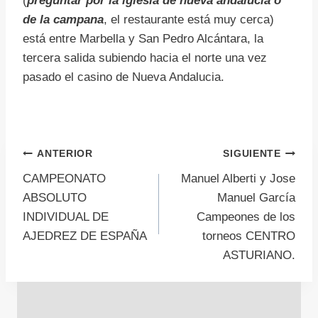
(
preguntar por la iglesia de nueva andalucia o
de la campana
, el restaurante está muy cerca)
está entre Marbella y San Pedro Alcántara, la
tercera salida subiendo hacia el norte una vez
pasado el casino de Nueva Andalucia.
Navegación
ANTERIOR
SIGUIENTE
CAMPEONATO
Manuel Alberti y Jose
de
ABSOLUTO
Manuel García
INDIVIDUAL DE
Campeones de los
entradas
AJEDREZ DE ESPAÑA
torneos CENTRO
ASTURIANO.