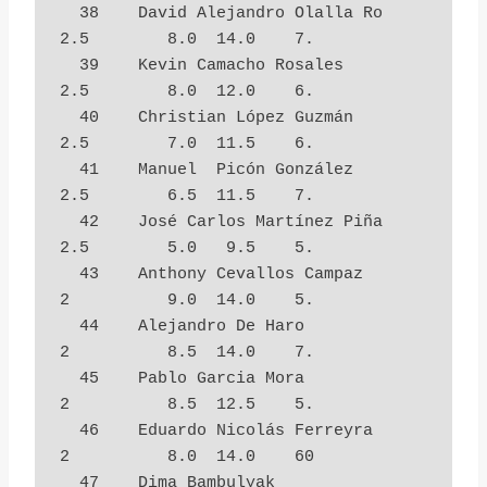
  38    David Alejandro Olalla Ro       
2.5        8.0  14.0    7.

  39    Kevin Camacho Rosales           
2.5        8.0  12.0    6.

  40    Christian López Guzmán          
2.5        7.0  11.5    6.

  41    Manuel  Picón González          
2.5        6.5  11.5    7.

  42    José Carlos Martínez Piña       
2.5        5.0   9.5    5.

  43    Anthony Cevallos Campaz         
2          9.0  14.0    5.

  44    Alejandro De Haro               
2          8.5  14.0    7.

  45    Pablo Garcia Mora               
2          8.5  12.5    5.

  46    Eduardo Nicolás Ferreyra        
2          8.0  14.0    60

  47    Dima Bambulyak                  