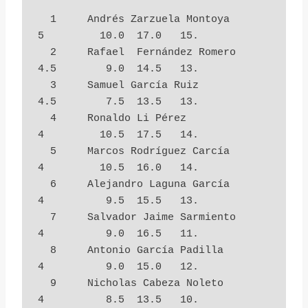
  1     Andrés Zarzuela Montoya         
5         10.0  17.0   15.

  2     Rafael  Fernández Romero        
4.5        9.0  14.5   13.

  3     Samuel García Ruiz              
4.5        7.5  13.5   13.

  4     Ronaldo Li Pérez                
4         10.5  17.5   14.

  5     Marcos Rodríguez Carcía         
4         10.5  16.0   14.

  6     Alejandro Laguna García         
4          9.5  15.5   13.

  7     Salvador Jaime Sarmiento        
4          9.0  16.5   11.

  8     Antonio García Padilla          
4          9.0  15.0   12.

  9     Nicholas Cabeza Noleto          
4          8.5  13.5   10.
