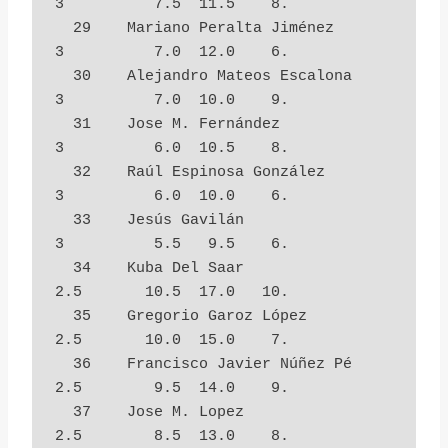
3          7.5  11.5    8.

  29    Mariano Peralta Jiménez         
3          7.0  12.0    6.

  30    Alejandro Mateos Escalona       
3          7.0  10.0    9.

  31    Jose M. Fernández               
3          6.0  10.5    8.

  32    Raúl Espinosa González          
3          6.0  10.0    6.

  33    Jesús Gavilán                   
3          5.5   9.5    6.

  34    Kuba Del Saar                   
2.5       10.5  17.0   10.

  35    Gregorio Garoz López            
2.5       10.0  15.0    7.

  36    Francisco Javier Núñez Pé       
2.5        9.5  14.0    9.

  37    Jose M. Lopez                   
2.5        8.5  13.0    8.
