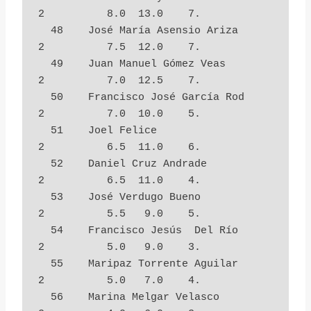
2          8.0  13.0    7.

  48    José María Asensio Ariza        
2          7.5  12.0    7.

  49    Juan Manuel Gómez Veas          
2          7.0  12.5    7.

  50    Francisco José García Rod       
2          7.0  10.0    5.

  51    Joel Felice                     
2          6.5  11.0    6.

  52    Daniel Cruz Andrade             
2          6.5  11.0    4.

  53    José Verdugo Bueno              
2          5.5   9.0    5.

  54    Francisco Jesús  Del Río        
2          5.0   9.0    3.

  55    Maripaz Torrente Aguilar        
2          5.0   7.0    4.

  56    Marina Melgar Velasco           