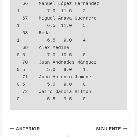
  66    Manuel López Fernández          
1          7.0  11.5    2.

  67    Miguel Anaya Guerrero           
1          6.5  11.0    5.

  68    Reda                            
1          6.5   9.0    4.

  69    Alex Medina                     
0.5        7.0  10.5    0.

  70    Juan Andrades Márquez           
0.5        5.0   9.0    1.

  71    Juan Antonio Jiménez            
0.5        5.0   9.0    0.

  72    Jairo García Hilton             
0          5.5   9.5    0.
Navegación
ANTERIOR
SIGUIENTE