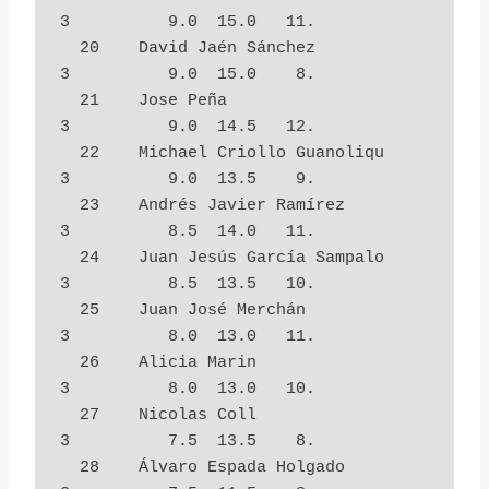
3          9.0  15.0   11.

  20    David Jaén Sánchez              
3          9.0  15.0    8.

  21    Jose Peña                       
3          9.0  14.5   12.

  22    Michael Criollo Guanoliqu       
3          9.0  13.5    9.

  23    Andrés Javier Ramírez           
3          8.5  14.0   11.

  24    Juan Jesús García Sampalo       
3          8.5  13.5   10.

  25    Juan José Merchán               
3          8.0  13.0   11.

  26    Alicia Marin                    
3          8.0  13.0   10.

  27    Nicolas Coll                    
3          7.5  13.5    8.

  28    Álvaro Espada Holgado           