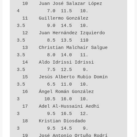
  10    Juan José Salazar López         
4          7.0  11.5   10.

  11    Guillermo González              
3.5        9.0  14.5   10.

  12    Juan Hernández Izquierdo        
3.5        8.5  13.5   110

  13    Christian Malchair Salgue       
3.5        8.0  14.0   11.

  14    Aldo Idrissi Idrissi            
3.5        7.5  12.5    9.

  15    Jesús Alberto Rubio Domín       
3.5        6.5  11.0   10.

  16    Ángel Román González            
3         10.5  16.0   10.

  17    Adel Al-Hussaini Aedhi          
3          9.5  16.5   12.

  18    Kristian Diosdado               
3          9.5  14.5    9.

  19    José Antonio Ortuño Rodrí       