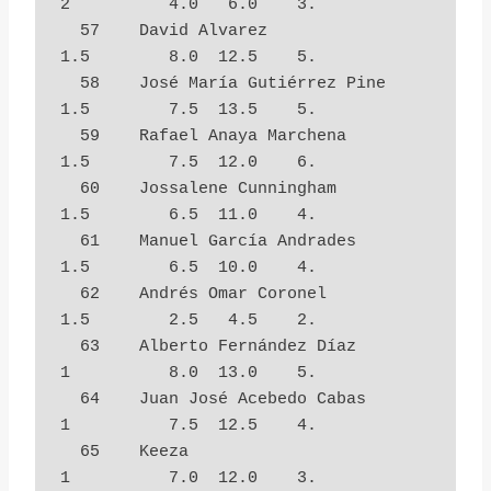
2          4.0   6.0    3.

  57    David Alvarez                   
1.5        8.0  12.5    5.

  58    José María Gutiérrez Pine       
1.5        7.5  13.5    5.

  59    Rafael Anaya Marchena           
1.5        7.5  12.0    6.

  60    Jossalene Cunningham            
1.5        6.5  11.0    4.

  61    Manuel García Andrades          
1.5        6.5  10.0    4.

  62    Andrés Omar Coronel             
1.5        2.5   4.5    2.

  63    Alberto Fernández Díaz          
1          8.0  13.0    5.

  64    Juan José Acebedo Cabas         
1          7.5  12.5    4.

  65    Keeza                           
1          7.0  12.0    3.
