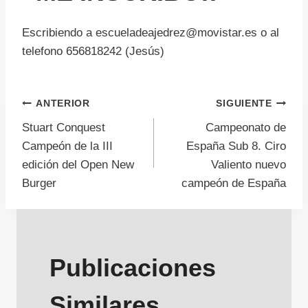
Escribiendo a escueladeajedrez@movistar.es o al
telefono 656818242 (Jesús)
Navegación
ANTERIOR
SIGUIENTE
Stuart Conquest
Campeonato de
de
Campeón de la III
España Sub 8. Ciro
edición del Open New
Valiento nuevo
entradas
Burger
campeón de España
Publicaciones
Similares