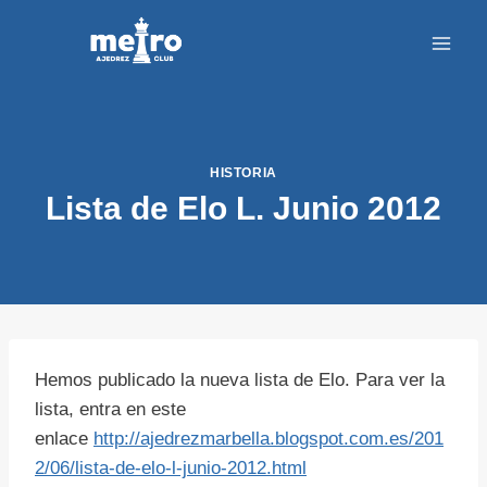
Saltar
al
contenido
HISTORIA
Lista de Elo L. Junio 2012
Hemos publicado la nueva lista de Elo. Para ver la
lista, entra en este
enlace
http://ajedrezmarbella.blogspot.com.es/201
2/06/lista-de-elo-l-junio-2012.html