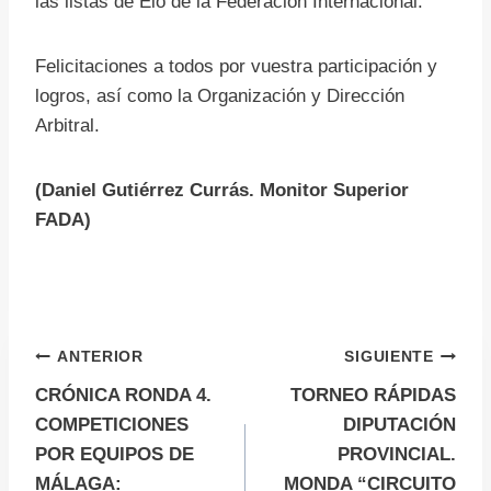
las listas de Elo de la Federación Internacional.
Felicitaciones a todos por vuestra participación y
logros, así como la Organización y Dirección
Arbitral.
(Daniel Gutiérrez Currás. Monitor Superior
FADA)
Navegación
ANTERIOR
SIGUIENTE
CRÓNICA RONDA 4.
TORNEO RÁPIDAS
de
COMPETICIONES
DIPUTACIÓN
POR EQUIPOS DE
PROVINCIAL.
entradas
MÁLAGA:
MONDA “CIRCUITO