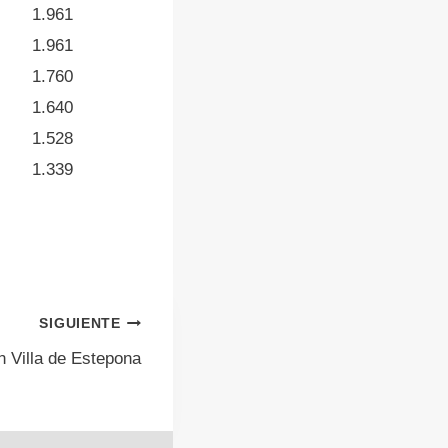
1.961
1.961
1.760
1.640
1.528
1.339
SIGUIENTE
n Villa de Estepona