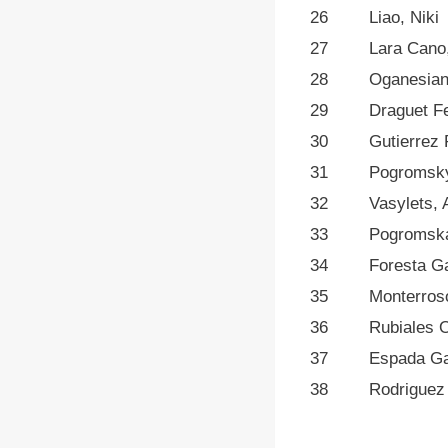
26
Liao, Niki
27
Lara Cano,
28
Oganesian,
29
Draguet F
30
Gutierrez
31
Pogromsky
32
Vasylets, 
33
Pogromska
34
Foresta Ga
35
Monterros
36
Rubiales 
37
Espada Ga
38
Rodriguez