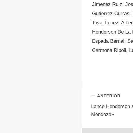
Jimenez Ruiz, Jos
Gutierrez Curras, 
Toval Lopez, Alber
Henderson De La 
Espada Bernal, Sa
Carmona Ripoll, L
Navegac
ANTERIOR
Lance Henderson s
de
Mendoza»
entrada