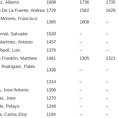
z, Alberto
1808
1736
1735
 De La Fuente, Andrea
1729
1562
1629
 Moreno, Francisco
1385
1808
–
rnal, Salvador
1528
–
–
artinez, Antonio
1457
–
–
poll, Luis
1376
–
–
 Franklin, Matthew
1461
1305
1321
 Rodriguez, Pablo
1339
–
–
1314
–
–
, Jose Antonio
1306
–
–
s, Jose
1270
–
–
le, Pelayo
1248
–
–
a, Carlos Eloy
1194
–
–