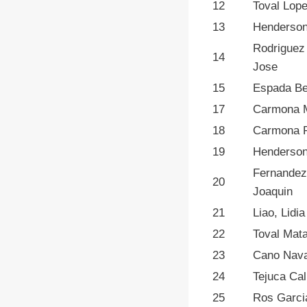
12
Toval Lope
13
Henderson
Rodriguez
14
Jose
15
Espada Be
17
Carmona M
18
Carmona Ri
19
Henderson
Fernandez
20
Joaquin
21
Liao, Lidia
22
Toval Mata
23
Cano Nava
24
Tejuca Cal
25
Ros Garci