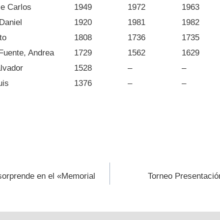
e Carlos
1949
1972
1963
Daniel
1920
1981
1982
to
1808
1736
1735
Fuente, Andrea
1729
1562
1629
lvador
1528
–
–
uis
1376
–
–
ión
orprende en el «Memorial
Torneo Presentació
s