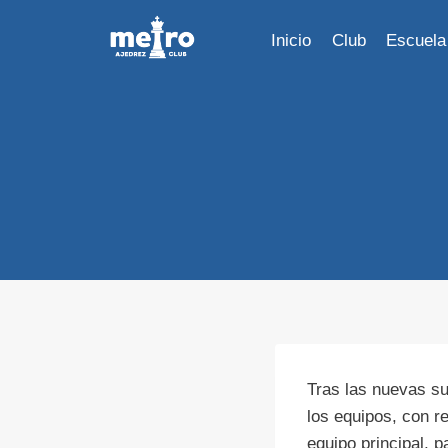
Saltar
al
Inicio
Club
Escuela
contenido
Tras las nuevas su
los equipos, con r
equipo principal, 