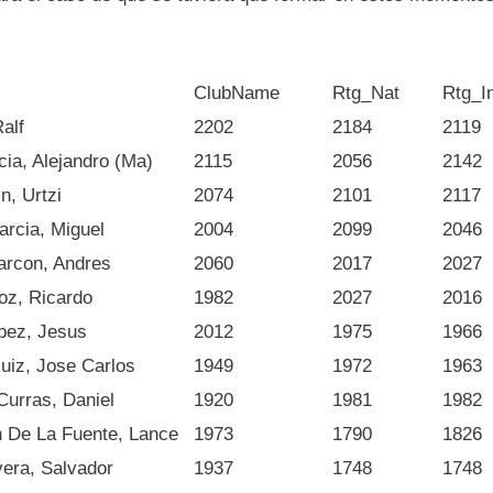
ClubName
Rtg_Nat
Rtg_I
alf
2202
2184
2119
ia, Alejandro (Ma)
2115
2056
2142
n, Urtzi
2074
2101
2117
arcia, Miguel
2004
2099
2046
arcon, Andres
2060
2017
2027
oz, Ricardo
1982
2027
2016
ez, Jesus
2012
1975
1966
uiz, Jose Carlos
1949
1972
1963
Curras, Daniel
1920
1981
1982
 De La Fuente, Lance
1973
1790
1826
vera, Salvador
1937
1748
1748