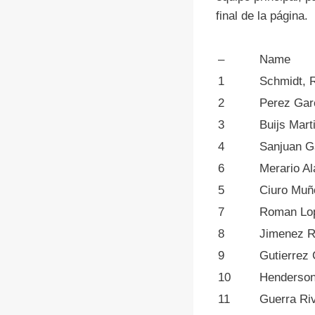
final de la página.
–
Name
1
Schmidt, R
2
Perez Garc
3
Buijs Marti
4
Sanjuan G
6
Merario Al
5
Ciuro Muñ
7
Roman Lop
8
Jimenez R
9
Gutierrez 
10
Henderson
11
Guerra Ri