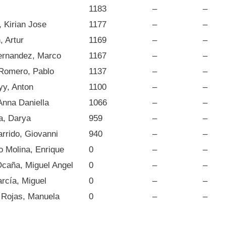
1183
–
–
 Kirian Jose
1177
–
–
 Artur
1169
–
–
ernandez, Marco
1167
–
–
 Romero, Pablo
1137
–
–
y, Anton
1100
–
–
Anna Daniella
1066
–
–
, Darya
959
–
–
rrido, Giovanni
940
–
–
o Molina, Enrique
0
–
–
Ocaña, Miguel Angel
0
–
–
rcía, Miguel
0
–
–
 Rojas, Manuela
0
–
–