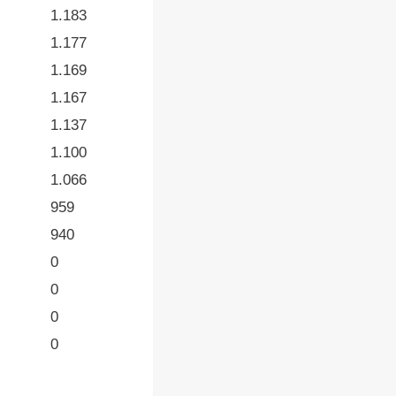
1.183
1.177
1.169
1.167
1.137
1.100
1.066
959
940
0
0
0
0