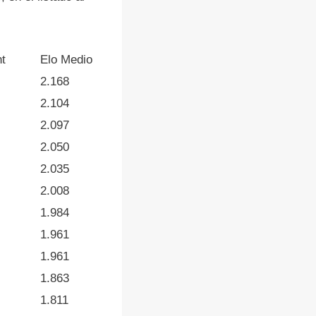
nt
Elo Medio
2.168
2.104
2.097
2.050
2.035
2.008
1.984
1.961
1.961
1.863
1.811