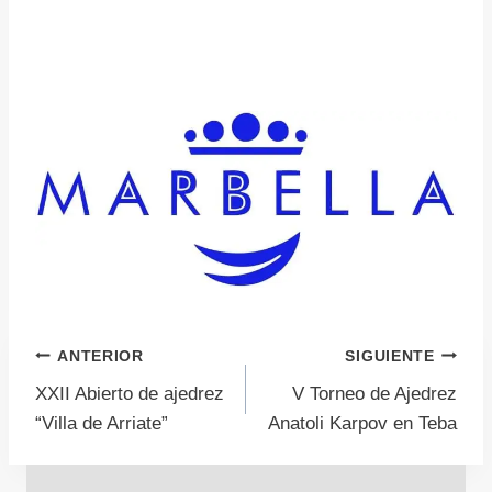
Navegación
ANTERIOR
SIGUIENTE
XXII Abierto de ajedrez
V Torneo de Ajedrez
de
“Villa de Arriate”
Anatoli Karpov en Teba
entradas