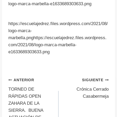
logo-marca-marbella-e1633689303633.png
https://escuelajedrez.files.wordpress.com/2021/08/
logo-marca-
marbella.pnghttps://escuelajedrez.files.wordpress.
com/2021/08/logo-marca-marbella-
e1633689303633.png
Navegación
ANTERIOR
SIGUIENTE
TORNEO DE
Crónica Cerrado
de
RÁPIDAS OPEN
Casabermeja
ZAHARA DE LA
entradas
SIERRA. BUENA