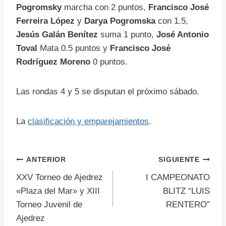
Pogromsky
marcha con 2 puntos,
Francisco José
Ferreira López
y
Darya Pogromska
con 1.5,
Jesús Galán Benítez
suma 1 punto,
José Antonio
Toval
Mata 0.5 puntos y
Francisco José
Rodríguez Moreno
0 puntos.
Las rondas 4 y 5 se disputan el próximo sábado.
La
clasificación y emparejamientos
.
Navegación
ANTERIOR
SIGUIENTE
XXV Torneo de Ajedrez
I CAMPEONATO
de
«Plaza del Mar» y XIII
BLITZ “LUIS
Torneo Juvenil de
RENTERO”
entradas
Ajedrez