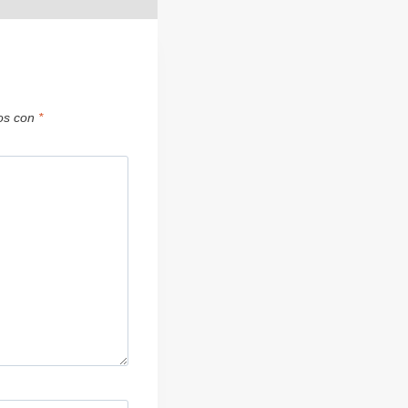
dos con
*