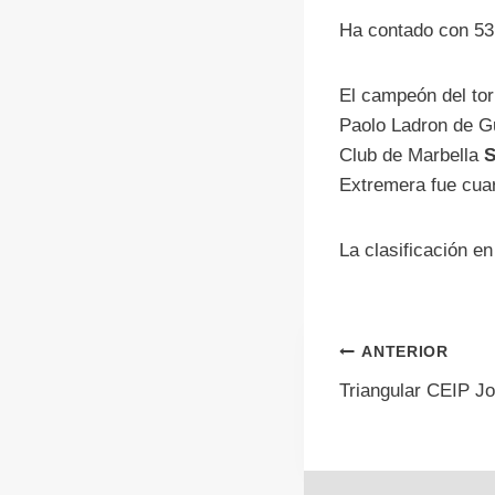
Ha contado con 53 
El campeón del tor
Paolo Ladron de G
Club de Marbella
S
Extremera fue cuar
La clasificación e
Navegac
ANTERIOR
Triangular CEIP J
de
entrada