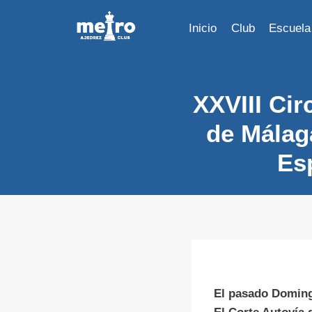
Saltar
al
Inicio
Club
Escuela
contenido
XXVIII Cir
de Mála
Esp
El pasado Domingo