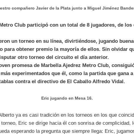
estro compañero Javier de la Plata junto a Miguel Jiménez Bande
Metro Club participó con un total de 8 jugadores, de los
eron un torneo en su línea, divirtiéndose, jugando buena
o para obtener premio la mayoría de ellos. Sin olvidar q
isputar otro torneo del circuito el día anterior.
 joven promesa de Marbella Ajedrez Metro Club, consigui
más experimentados que él, como la partida que gana a
tablas contra el directivo de El Caballo Alfredo Vidal.
Eric jugando en Mesa 16.
lberto ya es casi tradición en los torneos en los que coincid
l torneo, Eric se dirige hacia él con sonrisa de complicidad, 
eda esperando la pregunta que siempre llega: Eric, jugamo