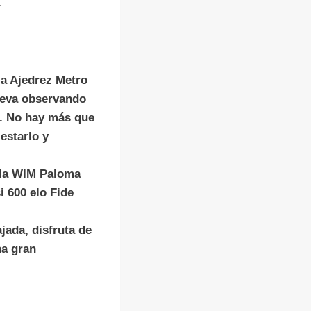
.
la Ajedrez Metro
lleva observando
o. No hay más que
estarlo y
a la WIM Paloma
i 600 elo Fide
jada, disfruta de
na gran