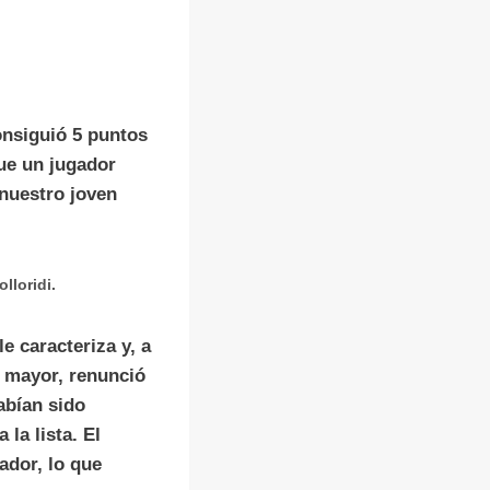
onsiguió 5 puntos
ue un jugador
 nuestro joven
lloridi.
e caracteriza y, a
a mayor, renunció
abían sido
la lista. El
ador, lo que