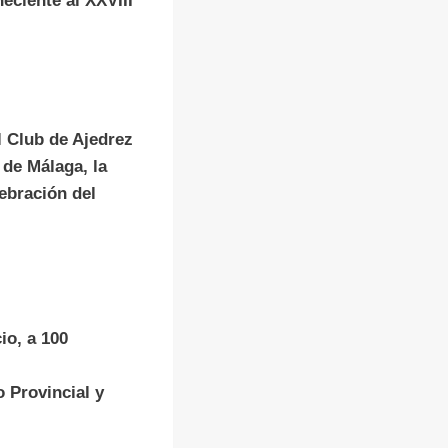
eciente al XXVIII
l Club de Ajedrez
 de Málaga, la
lebración del
io, a 100
o Provincial y