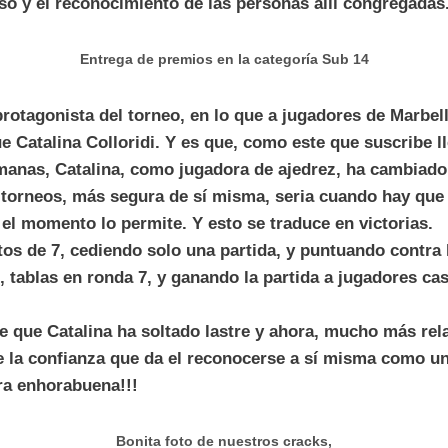
so y el reconocimiento de las personas allí congregadas
Entrega de premios en la categoría Sub 14
protagonista del torneo, en lo que a jugadores de Marbel
fue Catalina Colloridi. Y es que, como este que suscribe 
emanas, Catalina, como jugadora de ajedrez, ha cambiad
 torneos, más segura de sí misma, seria cuando hay que 
el momento lo permite. Y esto se traduce en victorias.
tos de 7, cediendo solo una partida, y puntuando contr
, tablas en ronda 7, y ganando la partida a jugadores cas
e que Catalina ha soltado lastre y ahora, mucho más rela
e la confianza que da el reconocerse a sí misma como u
ra enhorabuena!!!
Bonita foto de nuestros cracks,