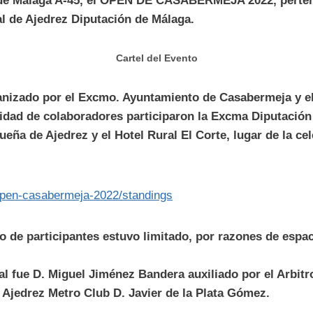
a de Málaga A-45, el OPEN DE CASABERMEJA 2022, perten
al de Ajedrez Diputación de Málaga.
Cartel del Evento
ganizado por el Excmo. Ayuntamiento de Casabermeja y e
lidad de colaboradores participaron la Excma Diputación
eña de Ajedrez y el Hotel Rural El Corte, lugar de la ce
/open-casabermeja-2022/standings
o de participantes estuvo limitado, por razones de espac
pal fue D. Miguel Jiménez Bandera auxiliado por el Arbitr
 Ajedrez Metro Club D. Javier de la Plata Gómez.