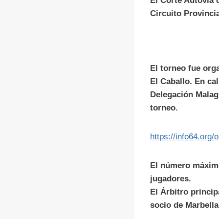
El Corte Autoví
Circuito Provinci
El torneo fue or
El Caballo. En ca
Delegación Malagu
torneo.
https://info64.org
El número máxim
jugadores.
El Árbitro princi
socio de Marbella