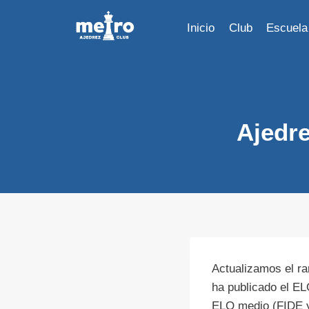
Saltar
al
Inicio
Club
Escuela
contenido
Ajedr
Actualizamos el r
ha publicado el EL
ELO medio (FIDE y