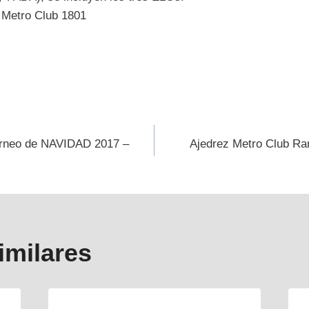
ión
orneo de NAVIDAD 2017 –
Ajedrez Metro Club Ra
s
imilares