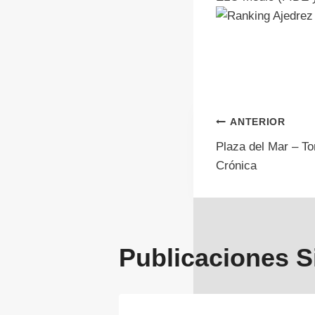
Navegac
ANTERIOR
Plaza del Mar – T
de
Crónica
entrada
Publicaciones S