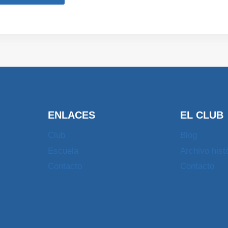
ENLACES
EL CLUB
Club
Blog
Escuela
Archivo hist
Contacto
Contacto