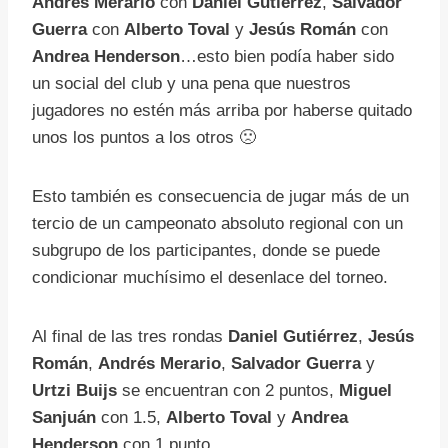
Andrés Merario
con
Daniel Gutiérrez
,
Salvador
Guerra
con
Alberto Toval
y
Jesús Román
con
Andrea Henderson
…esto bien podía haber sido
un social del club y una pena que nuestros
jugadores no estén más arriba por haberse quitado
unos los puntos a los otros 🙁
Esto también es consecuencia de jugar más de un
tercio de un campeonato absoluto regional con un
subgrupo de los participantes, donde se puede
condicionar muchísimo el desenlace del torneo.
Al final de las tres rondas
Daniel Gutiérrez
,
Jesús
Román
,
Andrés Merario
,
Salvador Guerra
y
Urtzi Buijs
se encuentran con 2 puntos,
Miguel
Sanjuán
con 1.5,
Alberto Toval
y
Andrea
Henderson
con 1 punto.