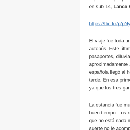
en sub-14,
Lance 
https://flic.kr/p/p
El viaje fue toda 
autobús. Este últi
pasaportes, diluvi
aproximadamente 1
española llegó al h
tarde. En esa prim
ya que los tres ga
La estancia fue mu
buen tiempo. Los r
que no está nada m
suerte no le acomp