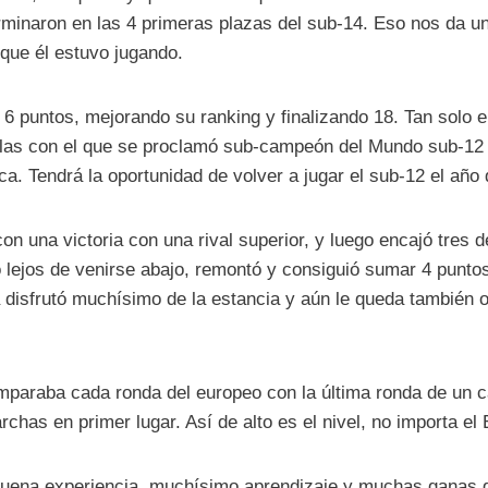
erminaron en las 4 primeras plazas del sub-14. Eso nos da un
 que él estuvo jugando.
6 puntos, mejorando su ranking y finalizando 18. Tan solo 
llas con el que se proclamó sub-campeón del Mundo sub-12 
ca. Tendrá la oportunidad de volver a jugar el sub-12 el año 
 una victoria con una rival superior, y luego encajó tres d
 lejos de venirse abajo, remontó y consiguió sumar 4 punto
la disfrutó muchísimo de la estancia y aún le queda también o
omparaba cada ronda del europeo con la última ronda de un
has en primer lugar. Así de alto es el nivel, no importa el 
uena experiencia, muchísimo aprendizaje y muchas ganas 