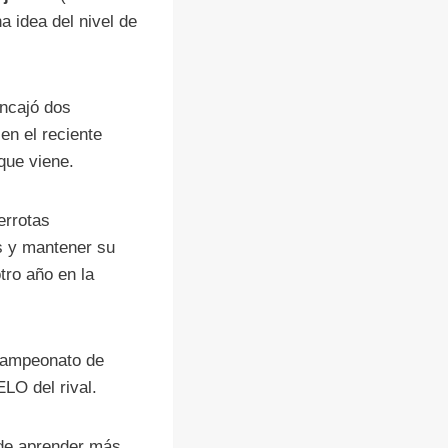
a idea del nivel de
encajó dos
en el reciente
que viene.
errotas
s y mantener su
tro año en la
 campeonato de
ELO del rival.
de aprender más.