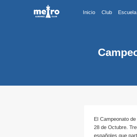
Saltar
al
Inicio
Club
Escuela
contenido
Campeon
El Campeonato de E
28 de Octubre. Tre
españoles que part