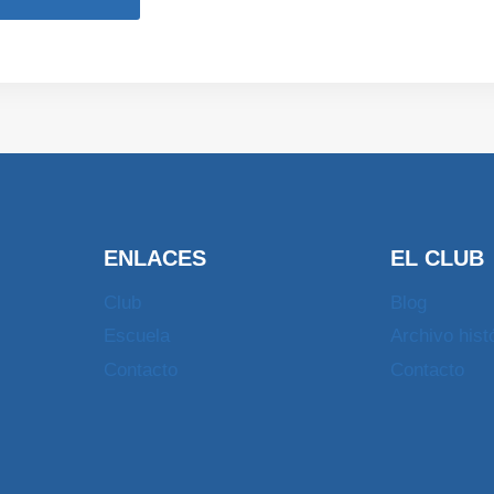
ENLACES
EL CLUB
Club
Blog
Escuela
Archivo hist
Contacto
Contacto