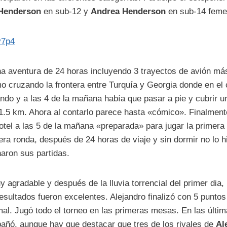
Henderson
en sub-12 y
Andrea Henderson
en sub-14 feme
Ny7p4
una aventura de 24 horas incluyendo 3 trayectos de avión más
mo cruzando la frontera entre Turquía y Georgia donde en el 
ando y a las 4 de la mañana había que pasar a pie y cubrir u
.5 km. Ahora al contarlo parece hasta «cómico». Finalment
otel a las 5 de la mañana «preparada» para jugar la primera 
era ronda, después de 24 horas de viaje y sin dormir no lo 
naron sus partidas.
y agradable y después de la lluvia torrencial del primer dia
esultados fueron excelentes. Alejandro finalizó con 5 puntos
al. Jugó todo el torneo en las primeras mesas. En las últim
añó, aunque hay que destacar que tres de los rivales de
Al