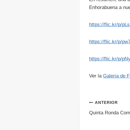
Enhorabuena a nue
https://flic.kr/p/p
https://flic.kr/p/p
https://flic.kr/p/pN
Ver la
Galeria de F
Navegac
ANTERIOR
Quinta Ronda Comp
de