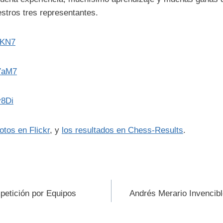
stros tres representantes.
LsKN7
w7aM7
y8Di
otos en Flickr
, y
los resultados en Chess-Results
.
ión
etición por Equipos
Andrés Merario Invencibl