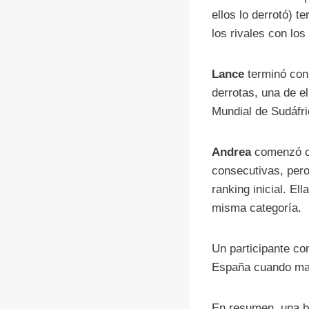
ellos lo derrotó) t
los rivales con los
Lance
terminó con 
derrotas, una de e
Mundial de Sudáfri
Andrea
comenzó con
consecutivas, pero
ranking inicial. El
misma categoría.
Un participante c
España cuando marc
En resumen, una b