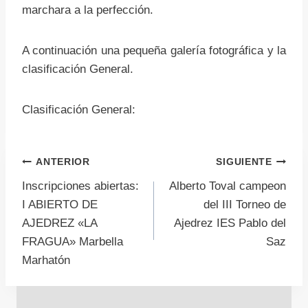
marchara a la perfección.
A continuación una pequeña galería fotográfica y la
clasificación General.
Clasificación General:
Navegación
ANTERIOR
SIGUIENTE
Inscripciones abiertas:
Alberto Toval campeon
de
I ABIERTO DE
del III Torneo de
AJEDREZ «LA
Ajedrez IES Pablo del
entradas
FRAGUA» Marbella
Saz
Marhatón