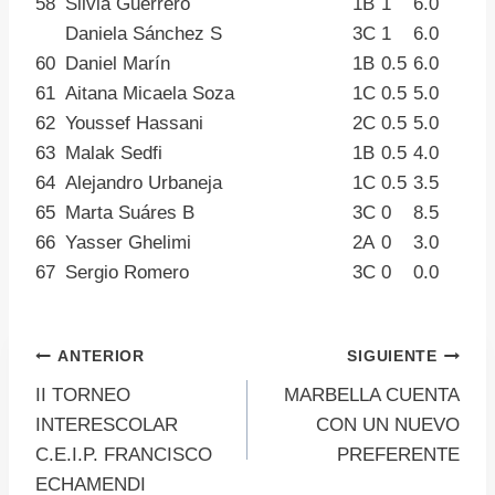
58
Silvia Guerrero
1B
1
6.0
Daniela Sánchez S
3C
1
6.0
60
Daniel Marín
1B
0.5
6.0
61
Aitana Micaela Soza
1C
0.5
5.0
62
Youssef Hassani
2C
0.5
5.0
63
Malak Sedfi
1B
0.5
4.0
64
Alejandro Urbaneja
1C
0.5
3.5
65
Marta Suáres B
3C
0
8.5
66
Yasser Ghelimi
2A
0
3.0
67
Sergio Romero
3C
0
0.0
Navegación
ANTERIOR
SIGUIENTE
II TORNEO
MARBELLA CUENTA
de
INTERESCOLAR
CON UN NUEVO
C.E.I.P. FRANCISCO
PREFERENTE
entradas
ECHAMENDI