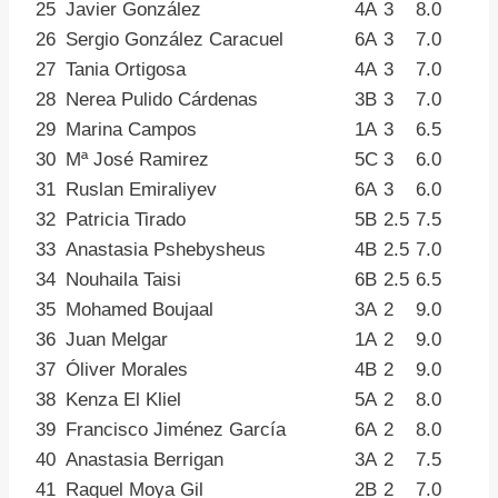
25
Javier González
4A
3
8.0
26
Sergio González Caracuel
6A
3
7.0
27
Tania Ortigosa
4A
3
7.0
28
Nerea Pulido Cárdenas
3B
3
7.0
29
Marina Campos
1A
3
6.5
30
Mª José Ramirez
5C
3
6.0
31
Ruslan Emiraliyev
6A
3
6.0
32
Patricia Tirado
5B
2.5
7.5
33
Anastasia Pshebysheus
4B
2.5
7.0
34
Nouhaila Taisi
6B
2.5
6.5
35
Mohamed Boujaal
3A
2
9.0
36
Juan Melgar
1A
2
9.0
37
Óliver Morales
4B
2
9.0
38
Kenza El Kliel
5A
2
8.0
39
Francisco Jiménez García
6A
2
8.0
40
Anastasia Berrigan
3A
2
7.5
41
Raquel Moya Gil
2B
2
7.0