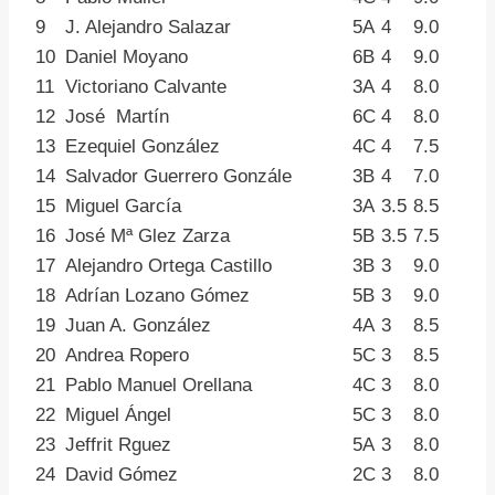
9
J. Alejandro Salazar
5A
4
9.0
10
Daniel Moyano
6B
4
9.0
11
Victoriano Calvante
3A
4
8.0
12
José Martín
6C
4
8.0
13
Ezequiel González
4C
4
7.5
14
Salvador Guerrero Gonzále
3B
4
7.0
15
Miguel García
3A
3.5
8.5
16
José Mª Glez Zarza
5B
3.5
7.5
17
Alejandro Ortega Castillo
3B
3
9.0
18
Adrían Lozano Gómez
5B
3
9.0
19
Juan A. González
4A
3
8.5
20
Andrea Ropero
5C
3
8.5
21
Pablo Manuel Orellana
4C
3
8.0
22
Miguel Ángel
5C
3
8.0
23
Jeffrit Rguez
5A
3
8.0
24
David Gómez
2C
3
8.0