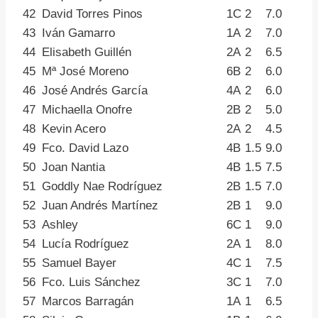
42
David Torres Pinos
1C
2
7.0
43
Iván Gamarro
1A
2
7.0
44
Elisabeth Guillén
2A
2
6.5
45
Mª José Moreno
6B
2
6.0
46
José Andrés García
4A
2
6.0
47
Michaella Onofre
2B
2
5.0
48
Kevin Acero
2A
2
4.5
49
Fco. David Lazo
4B
1.5
9.0
50
Joan Nantia
4B
1.5
7.5
51
Goddly Nae Rodríguez
2B
1.5
7.0
52
Juan Andrés Martínez
2B
1
9.0
53
Ashley
6C
1
9.0
54
Lucía Rodríguez
2A
1
8.0
55
Samuel Bayer
4C
1
7.5
56
Fco. Luis Sánchez
3C
1
7.0
57
Marcos Barragán
1A
1
6.5