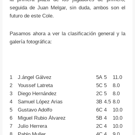
seguida de Juan Melgar, sin duda, ambos son el
futuro de este Cole.
Pasamos ahora a ver la clasificación general y la
galería fotográfica:
1
J.ángel Gálvez
5A
5
11.0
2
Youssef Latreta
5C
5
8.0
3
Diego Hernández
2C
5
8.0
4
Samuel López Arias
3B
4.5
8.0
5
Gustavo Adolfo
6C
4
10.0
6
Miguel Rubio Álvarez
5B
4
10.0
7
Julio Herrera
2C
4
10.0
8
Pablo Muller
4C
4
9.0