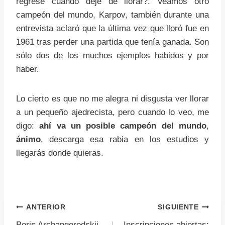
regrese cuando deje de llorar?. Veamos otro
campeón del mundo, Karpov, también durante una
entrevista aclaró que la última vez que lloró fue en
1961 tras perder una partida que tenía ganada. Son
sólo dos de los muchos ejemplos habidos y por
haber.
Lo cierto es que no me alegra ni disgusta ver llorar
a un pequeño ajedrecista, pero cuando lo veo, me
digo:
ahí va
un posible campeón del mundo
,
ánimo
, descarga esa rabia en los estudios y
llegarás donde quieras.
Navegación
ANTERIOR
SIGUIENTE
Boris Archangorodskij
Inscripciones abiertas: