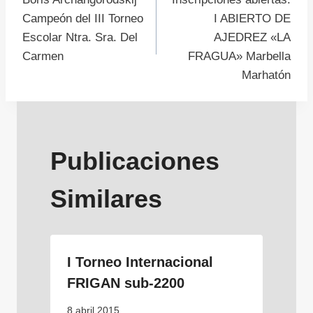
de
Campeón del III Torneo
I ABIERTO DE
Escolar Ntra. Sra. Del
AJEDREZ «LA
entradas
Carmen
FRAGUA» Marbella
Marhatón
Publicaciones
Similares
I Torneo Internacional
FRIGAN sub-2200
8 abril 2015