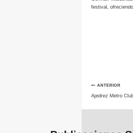
festival, ofreciend
Navegac
ANTERIOR
Ajedrez Metro Clu
de
entrada