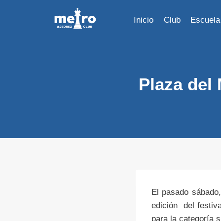
Saltar
al
Inicio
Club
Escuela
contenido
Plaza del 
El pasado sábado,
edición del festi
para la categoría 