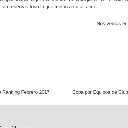
o sin reservas todo lo que tenían a su alcance.
Nos vemos en l
ión
b Ranking Febrero 2017
Copa por Equipos de Clu
s