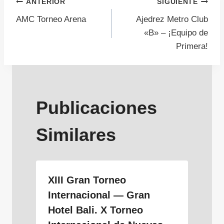
Navegación
ANTERIOR
SIGUIENTE
AMC Torneo Arena
Ajedrez Metro Club
de
«B» – ¡Equipo de
Primera!
entradas
Publicaciones
Similares
XIII Gran Torneo
Internacional — Gran
Hotel Bali. X Torneo