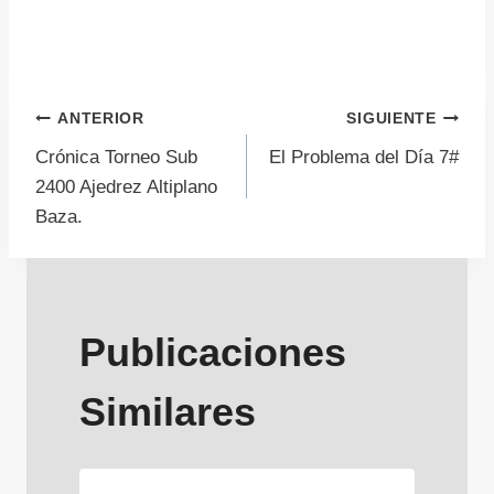
Navegación
ANTERIOR
SIGUIENTE
Crónica Torneo Sub
El Problema del Día 7#
de
2400 Ajedrez Altiplano
Baza.
entradas
Publicaciones
Similares