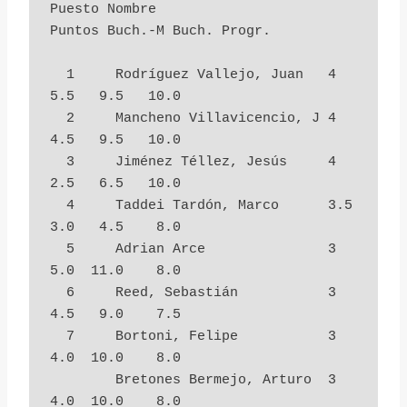
Puesto Nombre                     
Puntos Buch.-M Buch. Progr.

  1     Rodríguez Vallejo, Juan   4          
5.5   9.5   10.0

  2     Mancheno Villavicencio, J 4          
4.5   9.5   10.0

  3     Jiménez Téllez, Jesús     4          
2.5   6.5   10.0

  4     Taddei Tardón, Marco      3.5        
3.0   4.5    8.0

  5     Adrian Arce               3          
5.0  11.0    8.0

  6     Reed, Sebastián           3          
4.5   9.0    7.5

  7     Bortoni, Felipe           3          
4.0  10.0    8.0

        Bretones Bermejo, Arturo  3          
4.0  10.0    8.0
