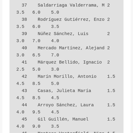
  37    Saldarriaga Valderrama, M 2          
3.5   6.0    5.0

  38    Rodríguez Gutiérrez, Enzo 2          
3.5   6.0    3.5

  39    Núñez Sánchez, Luis       2          
3.0   7.0    4.0

  40    Mercado Martínez, Alejand 2          
3.0   6.5    7.0

  41    Márquez Bellido, Ignacio  2          
2.5   5.0    3.0

  42    Marín Morillo, Antonio    1.5        
4.5   8.5    5.0

  43    Casas, Julieta María      1.5        
4.5   8.5    4.5

  44    Arroyo Sánchez, Laura     1.5        
4.0   9.5    4.5

  45    Gil Guillén, Manuel       1.5        
4.0   9.0    3.5
