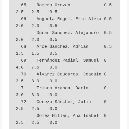
  65    Romero Orozco             0.5        
2.5   2.5    0.5

  66    Angueta Rogel, Eric Alexa 0.5        
2.0   2.0    0.5

        Durán Sánchez, Alejandro  0.5        
2.0   2.0    0.5

  68    Arce Sánchez, Adrián      0.5        
1.5   1.5    0.5

  69    Fernández Padial, Samuel  0          
4.0   7.5    0.0

  70    Álvarez Coudures, Joaquín 0          
3.5   8.0    0.0

  71    Triano Aranda, Darío      0          
3.0   3.0    0.0

  72    Cerezo Sánchez, Julia     0          
2.5   2.5    0.0

        Gómez Millán, Ana Isabel  0          
2.5   2.5    0.0