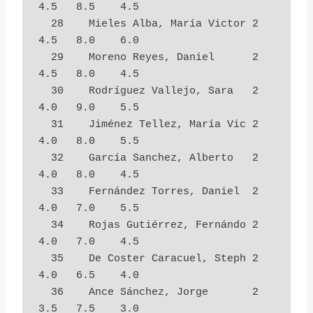
4.5   8.5    4.5

  28    Mieles Alba, María Victor 2          
4.5   8.0    6.0

  29    Moreno Reyes, Daniel      2          
4.5   8.0    4.5

  30    Rodríguez Vallejo, Sara   2          
4.0   9.0    5.5

  31    Jiménez Tellez, María Vic 2          
4.0   8.0    5.5

  32    García Sanchez, Alberto   2          
4.0   8.0    4.5

  33    Fernández Torres, Daniel  2          
4.0   7.0    5.5

  34    Rojas Gutiérrez, Fernándo 2          
4.0   7.0    4.5

  35    De Coster Caracuel, Steph 2          
4.0   6.5    4.0

  36    Ance Sánchez, Jorge       2          
3.5   7.5    3.0
