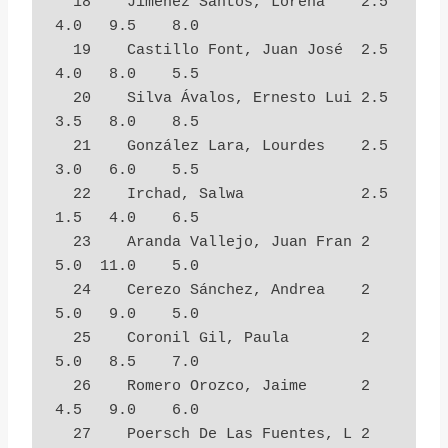
  18    Jiménez Santos, Lorena    2.5        
4.0   9.5    8.0

  19    Castillo Font, Juan José  2.5        
4.0   8.0    5.5

  20    Silva Ávalos, Ernesto Lui 2.5        
3.5   8.0    8.5

  21    González Lara, Lourdes    2.5        
3.0   6.0    5.5

  22    Irchad, Salwa             2.5        
1.5   4.0    6.5

  23    Aranda Vallejo, Juan Fran 2          
5.0  11.0    5.0

  24    Cerezo Sánchez, Andrea    2          
5.0   9.0    5.0

  25    Coronil Gil, Paula        2          
5.0   8.5    7.0

  26    Romero Orozco, Jaime      2          
4.5   9.0    6.0

  27    Poersch De Las Fuentes, L 2          