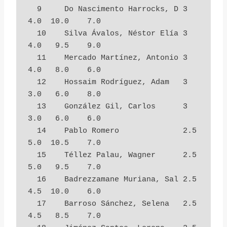
  9     Do Nascimento Harrocks, D 3          
4.0  10.0    7.0

  10    Silva Ávalos, Néstor Elía 3          
4.0   9.5    9.0

  11    Mercado Martínez, Antonio 3          
4.0   8.0    6.0

  12    Hossaim Rodríguez, Adam   3          
3.0   6.0    8.0

  13    González Gil, Carlos      3          
3.0   6.0    6.0

  14    Pablo Romero              2.5        
5.0  10.5    7.0

  15    Téllez Palau, Wagner      2.5        
5.0   9.5    7.0

  16    Badrezzamane Muriana, Sal 2.5        
4.5  10.0    6.0

  17    Barroso Sánchez, Selena   2.5        
4.5   8.5    7.0
