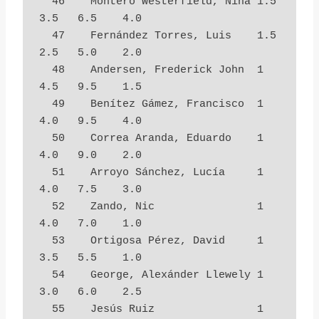
  46    Montero Westerfield, Nina 1.5        
3.5   6.5    4.0

  47    Fernández Torres, Luis    1.5        
2.5   5.0    2.0

  48    Andersen, Frederick John  1          
4.5   9.5    1.5

  49    Benítez Gámez, Francisco  1          
4.0   9.5    4.0

  50    Correa Aranda, Eduardo    1          
4.0   9.0    2.0

  51    Arroyo Sánchez, Lucía     1          
4.0   7.5    3.0

  52    Zando, Nic                1          
4.0   7.0    1.0

  53    Ortigosa Pérez, David     1          
3.5   5.5    1.0

  54    George, Alexánder Llewely 1          
3.0   6.0    2.5

  55    Jesús Ruiz                1          