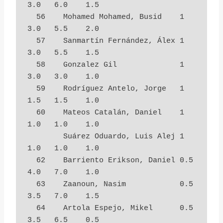
3.0   6.0    1.5

  56    Mohamed Mohamed, Busid    1          
3.0   5.5    2.0

  57    Sanmartín Fernández, Álex 1          
3.0   5.5    1.5

  58    Gonzalez Gil              1          
3.0   3.0    1.0

  59    Rodríguez Antelo, Jorge   1          
1.5   1.5    1.0

  60    Mateos Catalán, Daniel    1          
1.0   1.0    1.0

        Suárez Oduardo, Luis Alej 1          
1.0   1.0    1.0

  62    Barriento Erikson, Daniel 0.5        
4.0   7.0    1.0

  63    Zaanoun, Nasim            0.5        
3.5   7.0    1.5

  64    Artola Espejo, Mikel      0.5        
3.5   6.5    0.5
