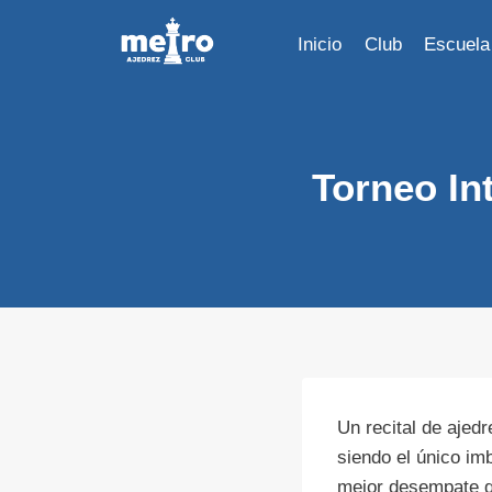
Saltar
al
Inicio
Club
Escuela
contenido
Torneo In
Un recital de ajed
siendo el único im
mejor desempate q