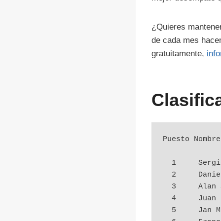
¿Quieres mantenert
de cada mes hacemo
gratuitamente,
inf
Clasific
Puesto Nombre
  1     Sergio Gausáker          5          8.0  14.0   15.0

  2     Daniel Sthor             4          8.0  14.0   13.0

  3     Alan Savoy               4          8.0  13.5   10.0

  4     Juan Daniel              4          7.0  13.0   14.0

  5     Jan Manuel               4          6.5  12.5   11.0
