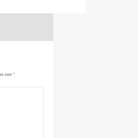
dos con
*