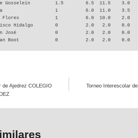
   Steffan Boot             0          2.0   2.0    0.0
ión
ar de Ajedrez COLEGIO
Torneo Interescolar 
DEZ
s
imilares