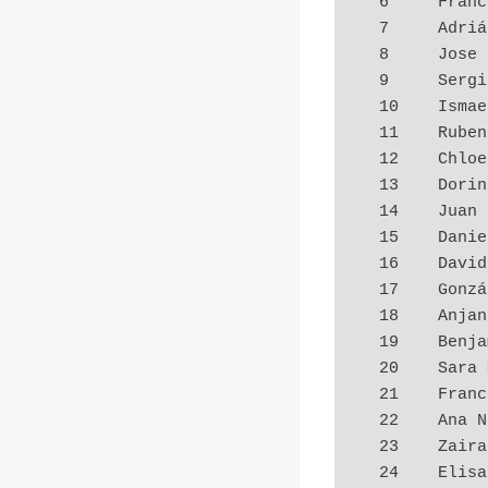
  6     Francisco José Fernández 3.5        6.5  11.0   11.0

  7     Adrián López             3         10.5  17.0   12.0

  8     Jose Luis Sarría         3          8.0  14.0   10.0

  9     Sergio Montesinos        3          7.0  13.0    7.0

  10    Ismael Álvarez           3          7.0  11.5    6.5

  11    Ruben Dapena             3          6.0  10.5    6.0

  12    Chloe                    2.5        9.5  17.0    9.5

  13    Dorin Ceaus              2.5        8.5  14.5    9.0

  14    Juan D.                  2.5        6.0   8.5    5.5

  15    Daniel Fernández         2          9.5  16.0    5.0

  16    David Luna               2          9.5  15.0    8.0

  17    Gonzálo Verdugo          2          8.5  14.0    9.0

  18    Anjana González          2          8.0  13.0    5.0

  19    Benjamín                 2          7.5  12.0    7.0

  20    Sara Millán              2          7.0  11.0    5.5

  21    Francesca Guzzo          2          6.5  12.5    5.5

  22    Ana Narváez              2          6.5  10.5    7.0

  23    Zaira                    2          6.5  10.0    5.0

  24    Elisabet Uispo Martinez  1.5        7.5  12.0    5.0
