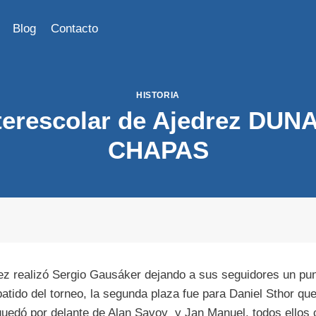
Blog
Contacto
HISTORIA
terescolar de Ajedrez DU
CHAPAS
rez realizó Sergio Gausáker dejando a sus seguidores un pun
batido del torneo, la segunda plaza fue para Daniel Sthor qu
uedó por delante de Alan Savoy y Jan Manuel, todos ellos 