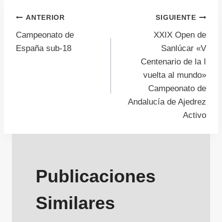
Navegación
ANTERIOR
SIGUIENTE
Campeonato de
XXIX Open de
de
España sub-18
Sanlúcar «V
Centenario de la I
entradas
vuelta al mundo»
Campeonato de
Andalucía de Ajedrez
Activo
Publicaciones
Similares