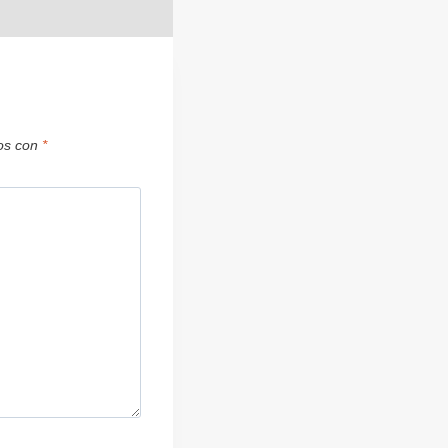
dos con
*