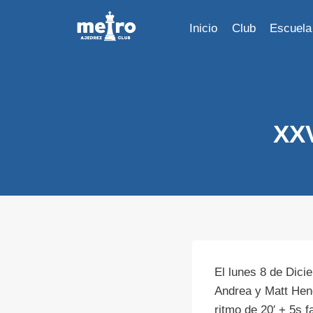
Saltar
al
Inicio
Club
Escuela
contenido
XXV
El lunes 8 de Dici
Andrea y Matt Hend
ritmo de 20′ + 5s 