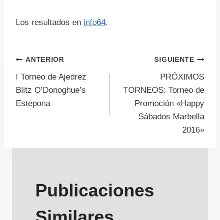
Los resultados en
info64
.
Navegación
ANTERIOR
SIGUIENTE
I Torneo de Ajedrez
PRÓXIMOS
de
Blitz O’Donoghue’s
TORNEOS: Torneo de
Estepona
Promoción «Happy
entradas
Sábados Marbella
2016»
Publicaciones
Similares