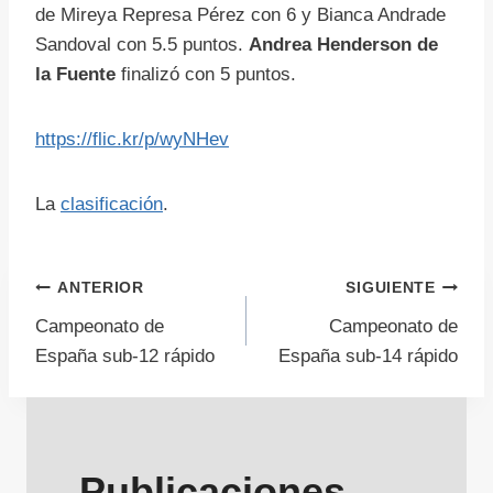
de Mireya Represa Pérez con 6 y Bianca Andrade
Sandoval con 5.5 puntos.
Andrea Henderson de
la Fuente
finalizó con 5 puntos.
https://flic.kr/p/wyNHev
La
clasificación
.
Navegación
ANTERIOR
SIGUIENTE
Campeonato de
Campeonato de
de
España sub-12 rápido
España sub-14 rápido
entradas
Publicaciones