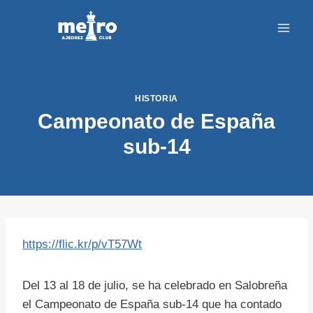
Saltar
al
contenido
HISTORIA
Campeonato de España
sub-14
https://flic.kr/p/vT57Wt
Del 13 al 18 de julio, se ha celebrado en Salobreña
el Campeonato de España sub-14 que ha contado