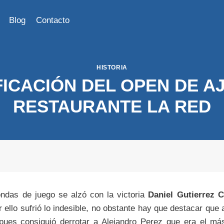
Blog
Contacto
HISTORIA
FICACIÓN DEL OPEN DE A
RESTAURANTE LA RED
ondas de juego se alzó con la victoria
Daniel Gutierrez C
r ello sufrió lo indesible, no obstante hay que destacar que al
ues consiguió derrotar a Alejandro Perez que era el má