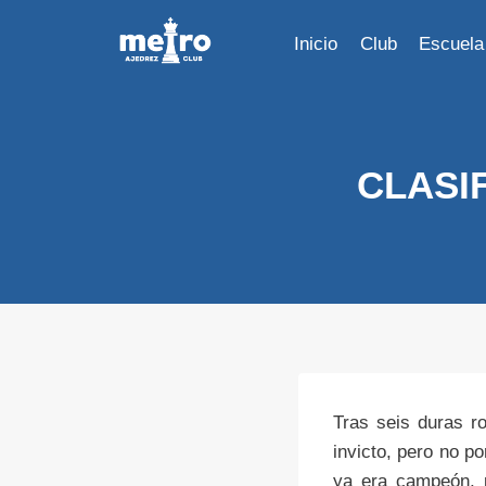
Saltar
al
Inicio
Club
Escuela
contenido
CLASI
Tras seis duras r
invicto, pero no po
ya era campeón, p