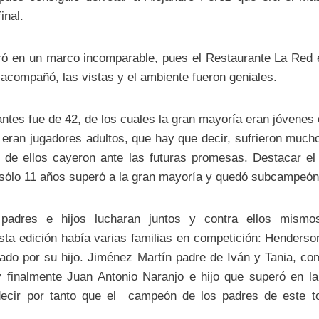
final.
bró en un marco incomparable, pues el Restaurante La Red e
 acompañó, las vistas y el ambiente fueron geniales.
pantes fue de 42, de los cuales la gran mayoría eran jóvenes 
 eran jugadores adultos, que hay que decir, sufrieron much
de ellos cayeron ante las futuras promesas. Destacar e
sólo 11 años superó a la gran mayoría y quedó subcampeón 
padres e hijos lucharan juntos y contra ellos mismo
ta edición había varias familias en competición: Henderson 
tado por su hijo. Jiménez Martín padre de Iván y Tania, c
 finalmente Juan Antonio Naranjo e hijo que superó en la 
ecir por tanto que el campeón de los padres de este tor