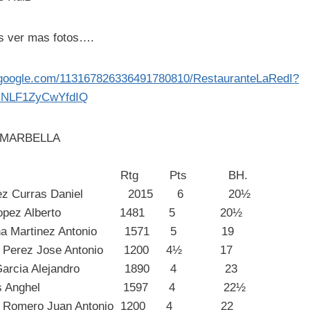
es ver mas fotos….
b.google.com/113167826336491780810/RestauranteLaRedI?
CNLF1ZyCwYfdIQ
 MARBELLA
o. Name Rtg Pts BH.
rez Curras Daniel 2015 6 20½
 Lopez Alberto 1481 5 20½
 Martinez Antonio 1571 5 19
 Perez Jose Antonio 1200 4½ 17
Garcia Alejandro 1890 4 23
los Anghel 1597 4 22½
 Romero Juan Antonio 1200 4 22