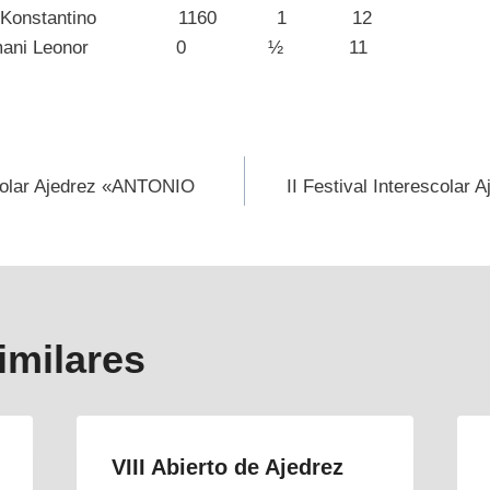
uskas Konstantino 1160 1 12
zar Alemani Leonor 0 ½ 11
ión
scolar Ajedrez «ANTONIO
II Festival Interescolar 
s
imilares
VIII Abierto de Ajedrez