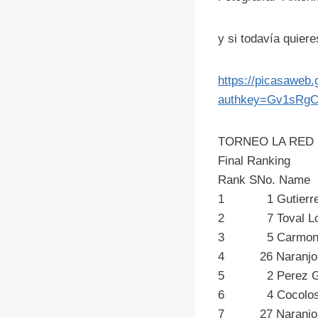
y si todavía quier
https://picasawe
authkey=Gv1sRg
TORNEO LA RED
Final Ranking
Rank SN
1 1 Gutier
2 7 Toval
3 5 Carmona
4 26 Naranjo
5 2 Perez 
6 4 Coco
7 27 Naranjo