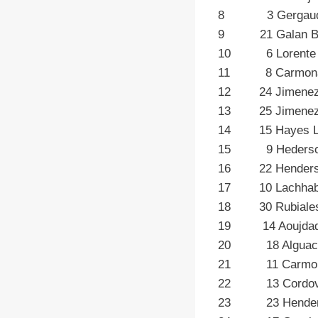
8 3 Gerga
9 21 Gala
10 6 Lorent
11 8 Carmo
12 24 Jime
13 25 Jime
14 15 Haye
15 9 Hederso
16 22 Hender
17 10 Lachh
18 30 Rubia
19 14 Ao
20 18 Algu
21 11 Carm
22 13 Cordov
23 23 He