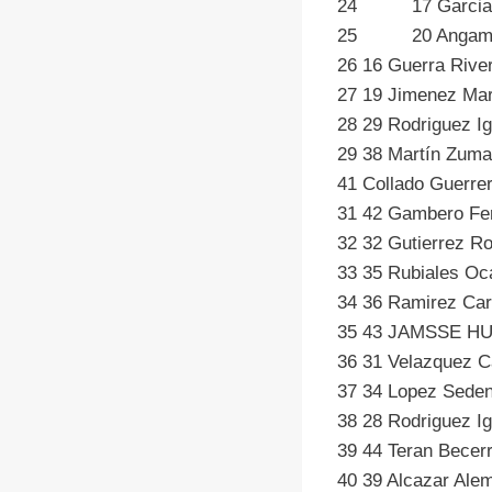
24 17 Garcia
25 20 Angama
26 16 Guerr
27 19 Jime
28 29 Rodrig
29 38 Martí
41 Collad
31 42 Gamb
32 32 Gutie
33 35 Rubi
34 36 Ra
35 43 J
36 31 Velaz
37 34 Lope
38 28 Rodri
39 44 Tera
40 39 Alc