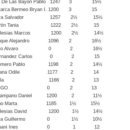
 De Las Bayon Pablo 1247 3 15½
rca Bermeo Bryan I. 1200 3 15
a Rivera Salvador 1257 2½ 15½
nez Martin Tania 1222 2½ 15
uez Iglesias Marcos 1200 2½ 14½
n Zumaque Alejandro 1096 2 16½
o Guerrero Alvaro 0 2 16½
ero Fernandez Carlos 0 2 15
rrez Romero Pablo 1198 2 14½
ales Ocana Odile 1177 2 14
mirez Carla 1166 2 13
AMSSE HUGO 0 2 13
quez Campano Daniel 1200 2 11½
z Sedeno Marta 1185 1½ 15½
guez Iglesias David 1200 1½ 14½
n Becerra Guillermo 0 1½ 10½
azar Alemani Ines 0 1 12