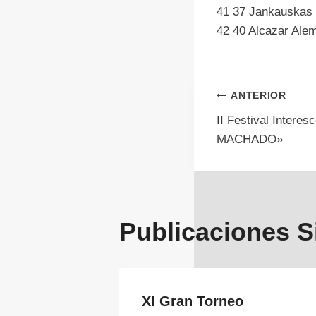
41 37 Janka
42 40 Alca
Navegac
ANTERIOR
II Festival Intere
de
MACHADO»
entrada
Publicaciones S
XI Gran Torneo