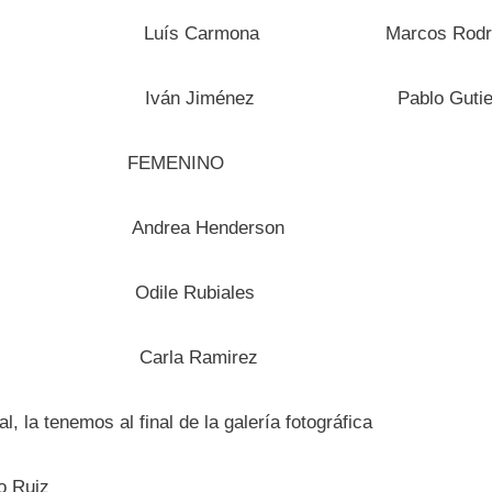
oval Luís Carmona Marcos Rodrig
rtinez Iván Jiménez Pablo Gutier
 FEMENINO
rson Andrea Henderson
va Odile Rubiales
cía Carla Ramirez
al, la tenemos al final de la galería fotográfica
o Ruiz