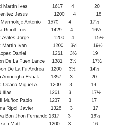
ud Martin Ives 1617 4 20
n Benitez Jesus 1200 4 18
e Marmolejo Antonio 1570 4 17½
na Ripoll Luis 1429 4 16½
nez Aviles Jorge 1200 4 15½
nez Martin Ivan 1200 3½ 19½
s Lopez Daniel 1261 3½ 19
n De La Fuen Lance 1381 3½ 17½
son De La Fu Andrea 1200 3½ 14½
ab Amourgha Eshak 1357 3 20
les Ocaña Miguel A. 1200 3 19
ujdad Ilias 1261 3 17½
acil Muñoz Pablo 1237 3 17
ona Ripoll Javier 1328 3 17
a Bon Jhon Fernando 1317 3 16½
nderson Matt 1200 3 16