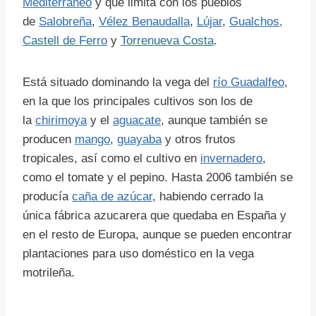
Mediterráneo
y que limita con los pueblos
de
Salobreña
,
Vélez Benaudalla
,
Lújar
,
Gualchos,
Castell de Ferro
y
Torrenueva Costa
.
Está situado dominando la vega del
río Guadalfeo
,
en la que los principales cultivos son los de
la
chirimoya
y el
aguacate
, aunque también se
producen
mango
,
guayaba
y otros frutos
tropicales, así como el cultivo en
invernadero
,
como el tomate y el pepino. Hasta 2006 también se
producía
caña de azúcar
, habiendo cerrado la
única fábrica azucarera que quedaba en España y
en el resto de Europa, aunque se pueden encontrar
plantaciones para uso doméstico en la vega
motrileña.