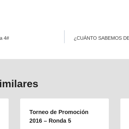
ión
a 4#
¿CUÁNTO SABEMOS D
s
imilares
Torneo de Promoción
2016 – Ronda 5