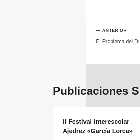
Navegac
ANTERIOR
El Problema del Dí
de
entrada
Publicaciones S
II Festival Interescolar
Ajedrez «García Lorca»