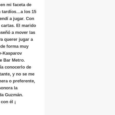
 en mi faceta de
n tardíos…a los 15
endí a jugar. Con
 cartas. El marido
nseñó a mover las
ya querer jugar a
o, de forma muy
v-Kasparov
e Bar Metro.
ía conocerlo de
tante, y no se me
mera o preferente,
sonora la
ada Guzmán.
con él ¡