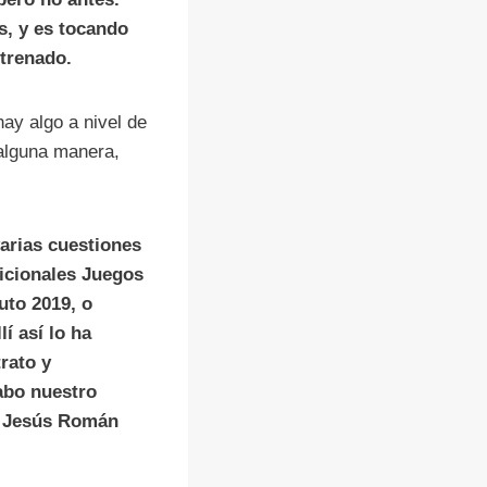
s, y es tocando
ntrenado.
hay algo a nivel de
 alguna manera,
arias cuestiones
icionales Juegos
uto 2019, o
í así lo ha
rato y
abo nuestro
, Jesús Román