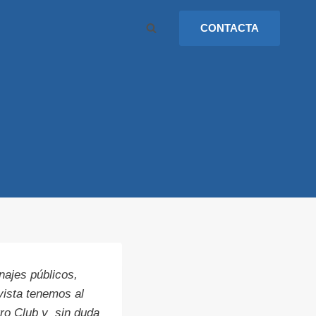
CONTACTA
najes públicos,
vista tenemos al
tro Club y sin duda