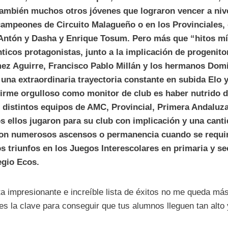
ambién muchos otros jóvenes que lograron vencer a nive
campeones de Circuito Malagueño o en los Provinciales,
Antón y Dasha y Enrique Tosum. Pero más que “hitos m
énticos protagonistas, junto a la implicación de progenit
ez Aguirre, Francisco Pablo Millán y los hermanos Domi
 una extraordinaria trayectoria constante en subida Elo 
irme orgulloso como monitor de club es haber nutrido d
 distintos equipos de AMC, Provincial, Primera Andaluza
s ellos jugaron para su club con implicación y una cant
on numerosos ascensos o permanencia cuando se requiri
 triunfos en los Juegos Interescolares en primaria y se
egio Ecos.
a impresionante e increíble lista de éxitos no me queda má
es la clave para conseguir que tus alumnos lleguen tan alto 