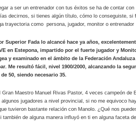
legar a ser un entrenador con tus éxitos se ha de contar con
as decirnos, si tienes algún título, cómo lo conseguiste, si f
ga trayectoria como persona, jugador, monitor o entrenador 
or Superior Fada lo alcancé hace ya años, excelentemen
E en Estepona, impartido por el fuerte jugador y Monit
gea y examinado en el ámbito de la Federación Andaluza
ar. Me resultó fácil, nivel 1900/2000, alcanzando la seg
 de 50, siendo necesario 35.
el Gran Maestro Manuel Rivas Pastor, 4 veces campeón de 
n algunos jugadores a nivel provincial, si no me equivoco h
y que tuvieron bastante relación con Manolo. ¿Qué nos puede
i también de alguna manera influyó en ti en alguna faceta de 