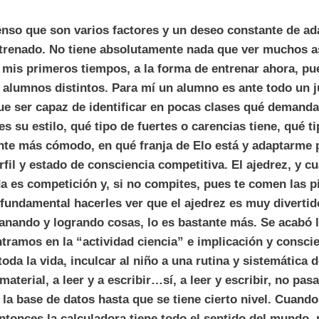
nso que son varios factores y un deseo constante de ada
trenado. No tiene absolutamente nada que ver muchos a
mis primeros tiempos, a la forma de entrenar ahora, pu
y alumnos distintos. Para mí un alumno es ante todo un 
e ser capaz de identificar en pocas clases qué demanda
s su estilo, qué tipo de fuertes o carencias tiene, qué t
nte más cómodo, en qué franja de Elo está y adaptarme 
rfil y estado de consciencia competitiva. El ajedrez, y cu
da es competición y, si no compites, pues te comen las p
 fundamental hacerles ver que el ajedrez es muy diverti
ganando y logrando cosas, lo es bastante más. Se acabó l
tramos en la “actividad ciencia” e implicación y conscie
toda la vida, inculcar al niño a una rutina y sistemática d
aterial, a leer y a escribir…sí, a leer y escribir, no pas
 la base de datos hasta que se tiene cierto nivel. Cuand
ntonces la calculadora tiene todo el sentido del mundo, 