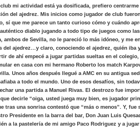
lub mi actividad está ya dosificada, prefiero centrarme
ón del ajedrez. Mis inicios como jugador de club fuero
o, sí que me parece un tanto curioso cómo y cuándo apr
 auténtico diablo jugando a todo tipo de juegos como las
 ambos de Sevilla, no le pareció lo más idóneo, y me e
as del ajedrez…y claro, conociendo el ajedrez, quién iba 
artir de ahí empecé a jugar partidas sueltas en el colegi
emular en casa con mi hermano Roberto los match Karpo
illa. Unos años después llegué a AMC en su antigua sed
fiaba a todo el mundo. Uno de esos desafíos, sin todav
 echar una partida a Manuel Rivas. El destrozo fue impor
 que decirle “oiga, usted juega muy bien, es jugador pri
e tras una sonrisa contestó que “más o menos”. Y, fue 
tro Presidente en la barra del bar, Don Juan Luis Ques
én a la pastelería de mi amigo Paco Rodriguez y a jugar 