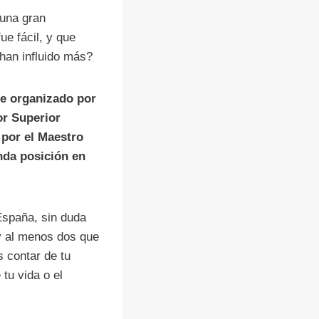
 una gran
ue fácil, y que
han influido más?
te organizado por
or Superior
 por el Maestro
unda posición en
España, sin duda
ay al menos dos que
s contar de tu
tu vida o el