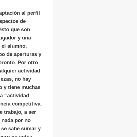
ptación al perfil
spectos de
esto que son
jugador y una
 el alumno,
ipo de aperturas y
pronto. Por otro
alquier actividad
iezas, no hay
do y tiene muchas
a “actividad
ncia competitiva.
e trabajo, a ser
a nada por no
o se sabe sumar y
pero no antes.