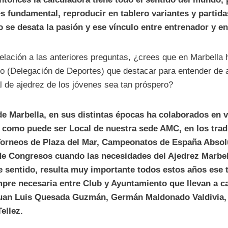
es fundamental, reproducir en tablero variantes y partida
o se desata la pasión y ese vínculo entre entrenador y e
relación a las anteriores preguntas, ¿crees que en Marbella 
to (Delegación de Deportes) que destacar para entender de
al de ajedrez de los jóvenes sea tan próspero?
e Marbella, en sus distintas épocas ha colaborados en v
 como puede ser Local de nuestra sede AMC, en los trad
 Torneos de Plaza del Mar, Campeonatos de España Absol
 de Congresos cuando las necesidades del Ajedrez Marbell
e sentido, resulta muy importante todos estos años ese t
pre necesaria entre Club y Ayuntamiento que llevan a c
Juan Luis Quesada Guzmán, Germán Maldonado Valdivia
ellez.