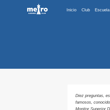
Saltar
al
Inicio
Club
Escuela
contenido
Diez preguntas, es
famosos, conocido
Monitor Superior D