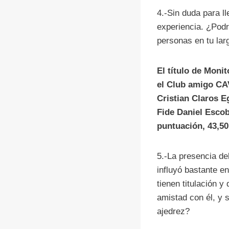
4.-Sin duda para l
experiencia. ¿Podrí
personas en tu lar
El título
de Monit
el Club amigo CAV
Cristian Claros E
Fide Daniel Escob
puntuación, 43,50
5.-La presencia d
influyó bastante e
tienen titulación 
amistad con él, y s
ajedrez?