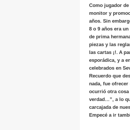
Como jugador de c
monitor y promoci
años. Sin embarg
8 o 9 años era un
de prima hermana,
piezas y las regl
las cartas ¡!. A p
esporádica, y a 
celebrados en Sev
Recuerdo que desa
nada, fue ofrecer
ocurrió otra cosa
verdad…”, a lo qu
carcajada de nues
Empecé a ir tambi