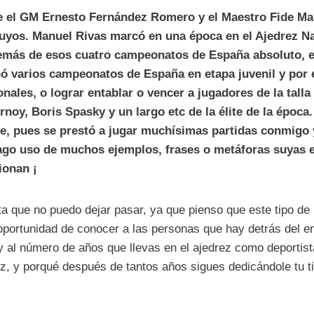
te el GM Ernesto Fernández Romero y el Maestro Fide Ma
uyos. Manuel Rivas marcó en una época en el Ajedrez Na
demás de esos cuatro campeonatos de España absoluto, 
nó varios campeonatos de España en etapa juvenil y por 
nales, o lograr entablar o vencer a jugadores de la talla
rnoy, Boris Spasky y un largo etc de la élite de la época.
, pues se prestó a jugar muchísimas partidas conmigo y 
ago uso de muchos ejemplos, frases o metáforas suyas en
ionan ¡
a que no puedo dejar pasar, ya que pienso que este tipo de
oportunidad de conocer a las personas que hay detrás del en
 y al número de años que llevas en el ajedrez como deporti
ez, y porqué después de tantos años sigues dedicándole tu 