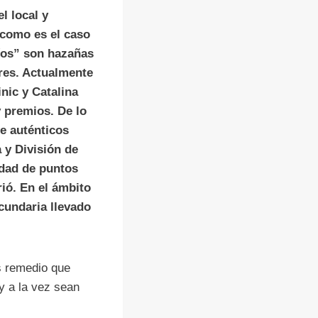
l local y
 como es el caso
íos” son hazañas
ores. Actualmente
nic y Catalina
y premios. De lo
e auténticos
 y División de
idad de puntos
ó. En el ámbito
cundaria llevado
s remedio que
y a la vez sean