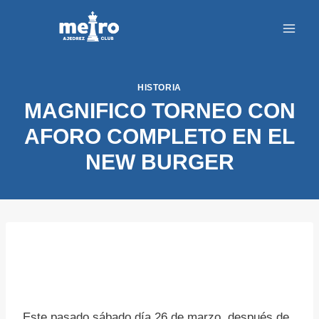
Saltar
al
contenido
HISTORIA
MAGNIFICO TORNEO CON
AFORO COMPLETO EN EL
NEW BURGER
Este pasado sábado día 26 de marzo, después de